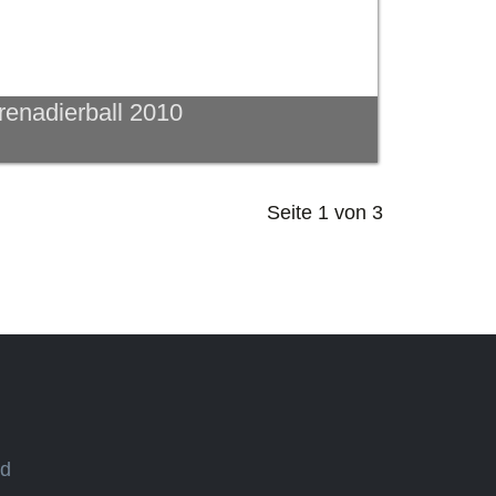
renadierball 2010
Seite 1 von 3
ed