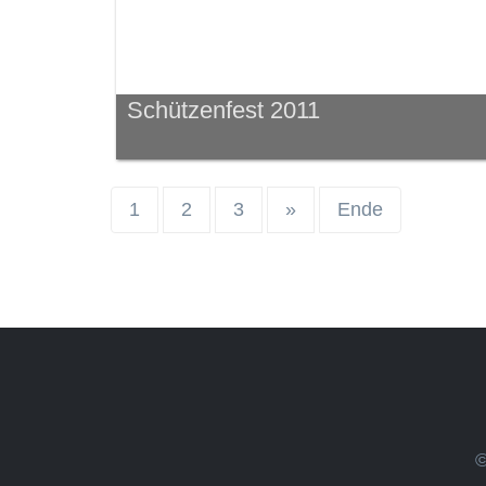
Schützenfest 2011
1
2
3
»
Ende
©