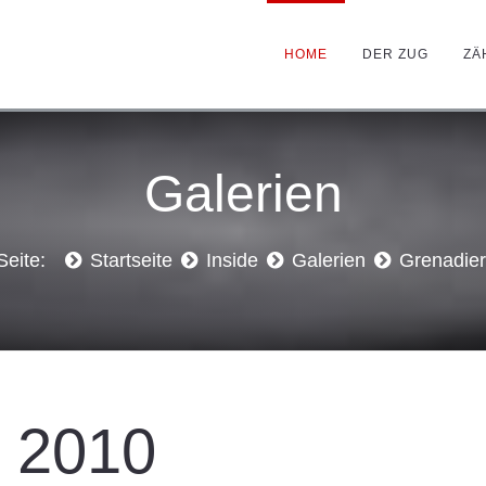
HOME
DER ZUG
ZÄ
Galerien
 Seite:
Startseite
Inside
Galerien
Grenadier
l 2010